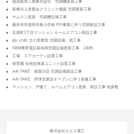
● 協栄紙管工業株式会社 空調機更新工事
● 医療法人恵愛会クリニック畑森 空調更新工事
● サムスン箕面 空調機交換工事
● 藤井寺市道明寺東小学校 PFI事業に伴う空調新設工事
● 瓦屋町1丁目マンション ルームエアコン新設工事
● 結いの虹 文の里教室 空調設備、他工事
● SBM携帯電話基地局空調設備更新工事 130件
● 工場 エアカーテン設置工事
● 保育園 全熱交換器ユニット設置工事
● ㈱K-TAKE 寝屋川店 空調設備新設工事
● ㈱K-TAKE 摂津店新設オープンに伴う改修工事
● マンション、戸建て、ルームエアコン更新、新設工事 他多数
株式会社エエス電工