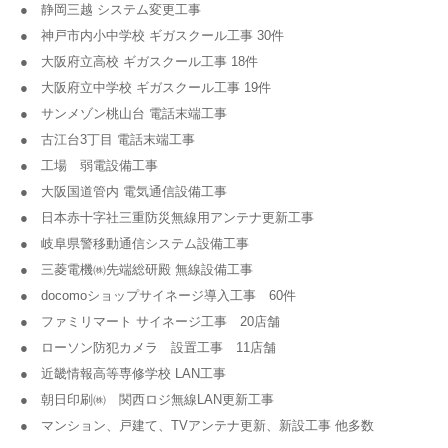
● 静岡三越 システム変更工事
● 神戸市内小中学校 ギガスクール工事 30件
● 大阪府立高校 ギガスクール工事 18件
● 大阪府立中学校 ギガスクール工事 19件
● サンメゾン桃山台 電話末端工事
● 古江台3丁目 電話末端工事
● 工場 弱電設備工事
● 大阪国道管内 電気通信設備工事
● 日本赤十字社三重防災無線用アンテナ更新工事
● 岐阜県警移動通信システム設備工事
● 三菱電機㈱先端総研殿 無線設備工事
● docomoショップサイネージ導入工事 60件
● ファミリマート サイネージ工事 20店舗
● ローソン防犯カメラ 設置工事 11店舗
● 近畿情報高等専修学校 LAN工事
● 朝日印刷㈱ 関西ロジ無線LAN更新工事
● マンション、戸建て、TVアンテナ更新、新設工事 他多数