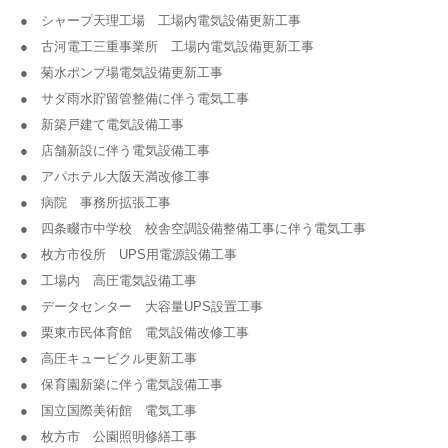
● シャープ天理工場 工場内電気設備更新工事
● 古河電工三重事業所 工場内電気設備更新工事
● 菊水ポンプ場電気設備更新工事
● サダ雨水貯留管整備に伴う電気工事
● 新築戸建て電気設備工事
● 店舗新設に伴う電気設備工事
● アパホテル大阪天満改修工事
● 病院 事務所拡張工事
● 四条畷市中学校 校舎空調設備整備工事に伴う電気工事
● 枚方市役所 UPS用電源設備工事
● 工場内 高圧電気設備工事
● データセンター 大容量UPS設置工事
● 栗東市民体育館 電気設備改修工事
● 高圧キュービクル更新工事
● 保育園新築に伴う電気設備工事
● 国立国際美術館 電気工事
● 枚方市 公園照明修繕工事