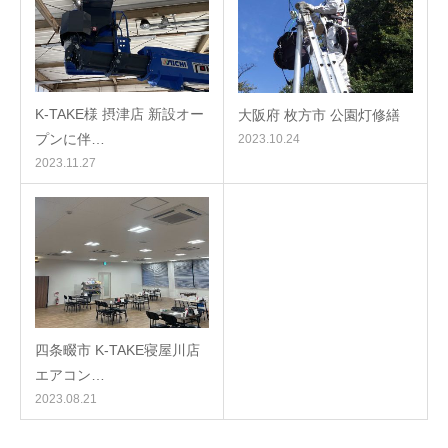
K-TAKE様 摂津店 新設オー
大阪府 枚方市 公園灯修繕
プンに伴…
2023.10.24
2023.11.27
四条畷市 K-TAKE寝屋川店
エアコン…
2023.08.21