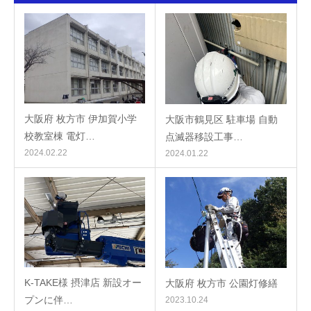
大阪府 枚方市 伊加賀小学
大阪市鶴見区 駐車場 自動
校教室棟 電灯…
点滅器移設工事…
2024.02.22
2024.01.22
K-TAKE様 摂津店 新設オー
大阪府 枚方市 公園灯修繕
プンに伴…
2023.10.24