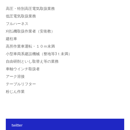
高圧・特別高圧電気取扱業務
低圧電気取扱業務
フルハーネス
刈払機取扱作業者（安衛教）
建柱車
高所作業車運転・１０ｍ未満
小型車両系建設機械（整地等3ｔ未満）
自由研削といし取替え等の業務
車軸ウインチ取扱者
アーク溶接
テーブルリフター
粉じん作業
twitter