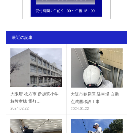
最近の記事
大阪府 枚方市 伊加賀小学
大阪市鶴見区 駐車場 自動
校教室棟 電灯…
点滅器移設工事…
2024.02.22
2024.01.22