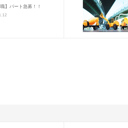
務職】パート急募！！
1.12