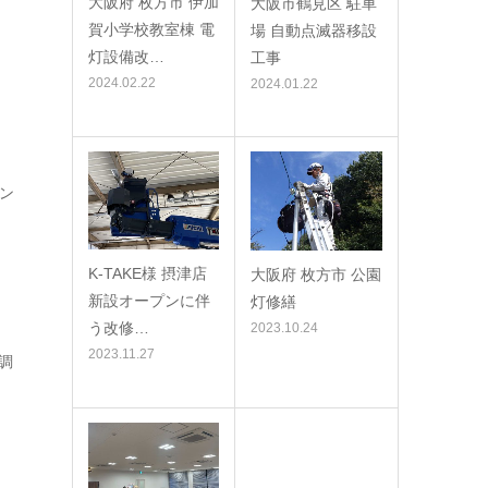
大阪府 枚方市 伊加
大阪市鶴見区 駐車
賀小学校教室棟 電
場 自動点滅器移設
灯設備改…
工事
2024.02.22
2024.01.22
ン
K-TAKE様 摂津店
大阪府 枚方市 公園
新設オープンに伴
灯修繕
う改修…
2023.10.24
2023.11.27
調