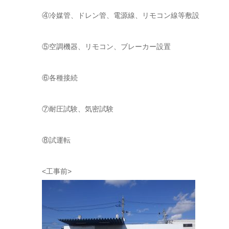
④冷媒管、ドレン管、電源線、リモコン線等敷設
⑤空調機器、リモコン、ブレーカー設置
⑥各種接続
⑦耐圧試験、気密試験
⑧試運転
<工事前>