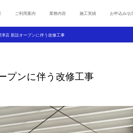
E
ご利用案内
業務内容
施工実績
お申込み/お
様 摂津店 新設オープンに伴う改修工事
設オープンに伴う改修工事