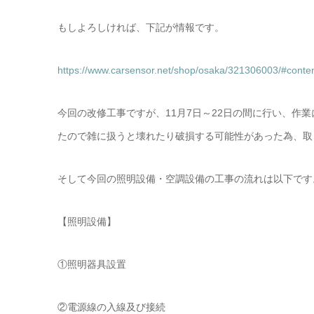
もしよろしければ、下記が情報です。
https://www.carsensor.net/shop/osaka/321306003/#conte
今回の改修工事ですが、11月7日～22日の間に行い、作
たので雑に扱うと壊れたり破損する可能性があった為、取
そして今回の照明設備・空調設備の工事の流れは以下です
【照明設備】
①照明器具設置
②電源線の入線及び接続