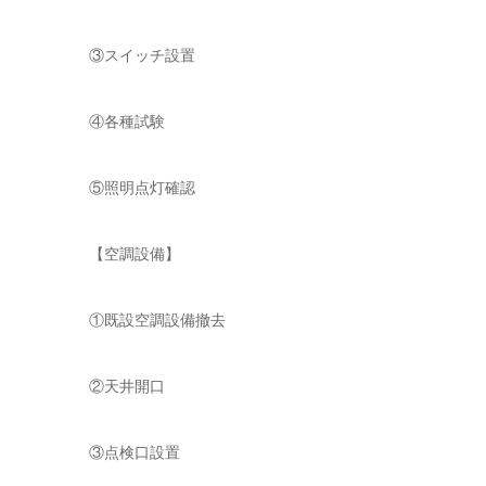
③スイッチ設置
④各種試験
⑤照明点灯確認
【空調設備】
①既設空調設備撤去
②天井開口
③点検口設置