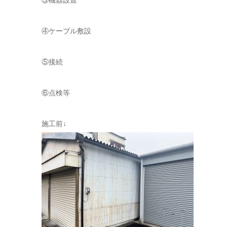
③機器設置
④ケーブル敷設
⑤接続
⑥点検等
施工前↓