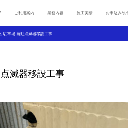
E
ご利用案内
業務内容
施工実績
お申込み/お
区 駐車場 自動点滅器移設工事
動点滅器移設工事