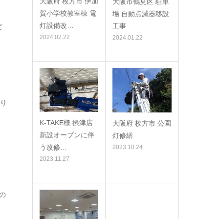
大阪府 枚方市 伊加
大阪市鶴見区 駐車
賀小学校教室棟 電
場 自動点滅器移設
灯設備改…
工事
て
2024.02.22
2024.01.22
なり
K-TAKE様 摂津店
大阪府 枚方市 公園
新設オープンに伴
灯修繕
う改修…
2023.10.24
2023.11.27
の