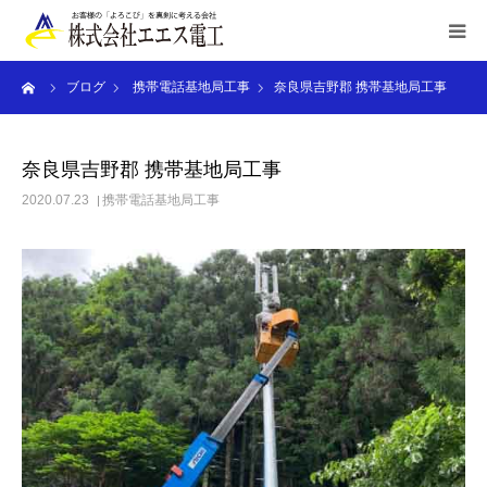
ーム
ブログ
携帯電話基地局工事
奈良県吉野郡 携帯基地局工事
HOME
ご利用案内
奈良県吉野郡 携帯基地局工事
2020.07.23
携帯電話基地局工事
業務内容
施工実績
お申込み/お問合せ
会社概要