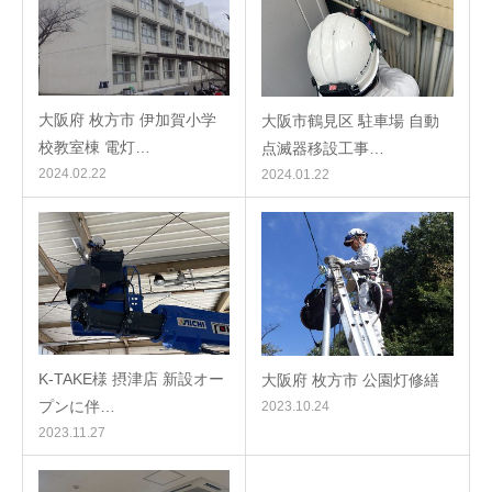
大阪府 枚方市 伊加賀小学
大阪市鶴見区 駐車場 自動
校教室棟 電灯…
点滅器移設工事…
2024.02.22
2024.01.22
K-TAKE様 摂津店 新設オー
大阪府 枚方市 公園灯修繕
プンに伴…
2023.10.24
2023.11.27