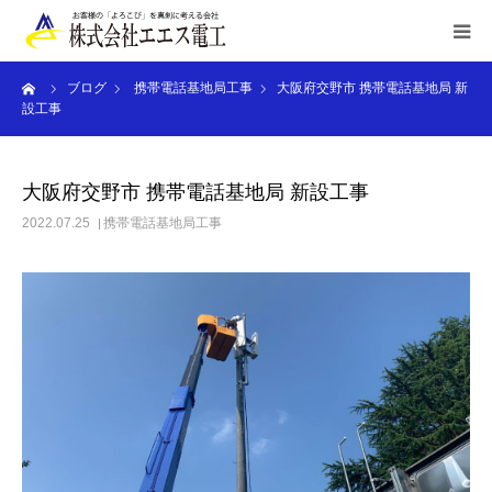
ーム
ブログ
携帯電話基地局工事
大阪府交野市 携帯電話基地局 新
HOME
設工事
ご利用案内
大阪府交野市 携帯電話基地局 新設工事
業務内容
2022.07.25
携帯電話基地局工事
施工実績
お申込み/お問合せ
会社概要