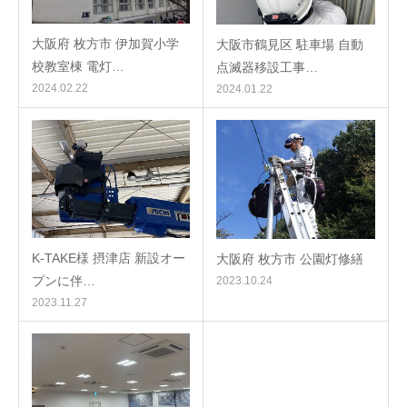
大阪府 枚方市 伊加賀小学
大阪市鶴見区 駐車場 自動
校教室棟 電灯…
点滅器移設工事…
2024.02.22
2024.01.22
K-TAKE様 摂津店 新設オー
大阪府 枚方市 公園灯修繕
プンに伴…
2023.10.24
2023.11.27