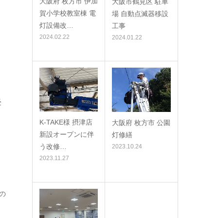
大阪府 枚方市 伊加
大阪市鶴見区 駐車
賀小学校教室棟 電
場 自動点滅器移設
灯設備改…
工事
2024.02.22
2024.01.22
受
K-TAKE様 摂津店
大阪府 枚方市 公園
新設オープンに伴
灯修繕
う改修…
2023.10.24
2023.11.27
の