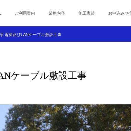
E
ご利用案内
業務内容
施工実績
お申込み/お
様 電源及びLANケーブル敷設工事
LANケーブル敷設工事