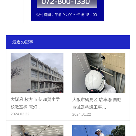
最近の記事
大阪府 枚方市 伊加賀小学
大阪市鶴見区 駐車場 自動
校教室棟 電灯…
点滅器移設工事…
2024.02.22
2024.01.22